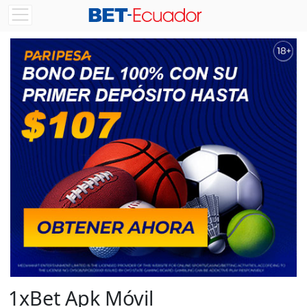
Navegación principal
1xBet Apk Móvil