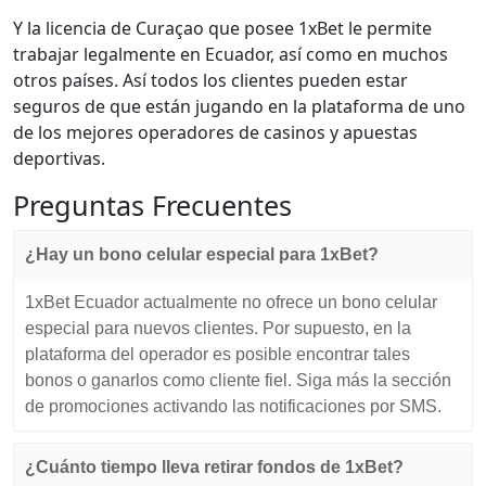
Y la licencia de Curaçao que posee 1xBet le permite
trabajar legalmente en Ecuador, así como en muchos
otros países. Así todos los clientes pueden estar
seguros de que están jugando en la plataforma de uno
de los mejores operadores de casinos y apuestas
deportivas.
Preguntas Frecuentes
¿Hay un bono celular especial para 1xBet?
1xBet Ecuador actualmente no ofrece un bono celular
especial para nuevos clientes. Por supuesto, en la
plataforma del operador es posible encontrar tales
bonos o ganarlos como cliente fiel. Siga más la sección
de promociones activando las notificaciones por SMS.
¿Cuánto tiempo lleva retirar fondos de 1xBet?