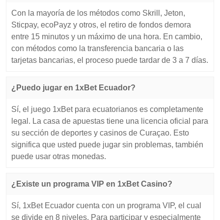
Con la mayoría de los métodos como Skrill, Jeton,
Sticpay, ecoPayz y otros, el retiro de fondos demora
entre 15 minutos y un máximo de una hora. En cambio,
con métodos como la transferencia bancaria o las
tarjetas bancarias, el proceso puede tardar de 3 a 7 días.
¿Puedo jugar en 1xBet Ecuador?
Sí, el juego 1xBet para ecuatorianos es completamente
legal. La casa de apuestas tiene una licencia oficial para
su sección de deportes y casinos de Curaçao. Esto
significa que usted puede jugar sin problemas, también
puede usar otras monedas.
¿Existe un programa VIP en 1xBet Casino?
Sí, 1xBet Ecuador cuenta con un programa VIP, el cual
se divide en 8 niveles. Para participar y especialmente