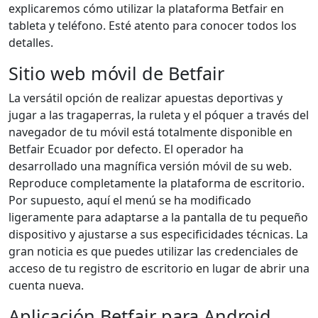
explicaremos cómo utilizar la plataforma Betfair en
tableta y teléfono. Esté atento para conocer todos los
detalles.
Sitio web móvil de Betfair
La versátil opción de realizar apuestas deportivas y
jugar a las tragaperras, la ruleta y el póquer a través del
navegador de tu móvil está totalmente disponible en
Betfair Ecuador por defecto. El operador ha
desarrollado una magnífica versión móvil de su web.
Reproduce completamente la plataforma de escritorio.
Por supuesto, aquí el menú se ha modificado
ligeramente para adaptarse a la pantalla de tu pequeño
dispositivo y ajustarse a sus especificidades técnicas. La
gran noticia es que puedes utilizar las credenciales de
acceso de tu registro de escritorio en lugar de abrir una
cuenta nueva.
Aplicación Betfair para Android