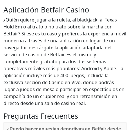
Aplicación Betfair Casino
¿Quién quiere jugar a la ruleta, al blackjack, al Texas
Hold Em o al trato o no trato sobre la marcha con
Betfair? Si ese es tu caso y prefieres la experiencia móvil
moderna a través de una aplicación en lugar de un
navegador, descárgate la aplicación adaptada del
servicio de casino de Betfair. Es el mismo y
completamente gratuito para los dos sistemas
operativos móviles más populares: Android y Apple. La
aplicación incluye más de 400 juegos, incluida la
exclusiva sección de Casino en Vivo, donde podrás
jugar a juegos de mesa o participar en espectáculos en
compañía de un crupier real y con retransmisión en
directo desde una sala de casino real.
Preguntas Frecuentes
¿Puedo hacer apuestas deportivas en Betfair desde