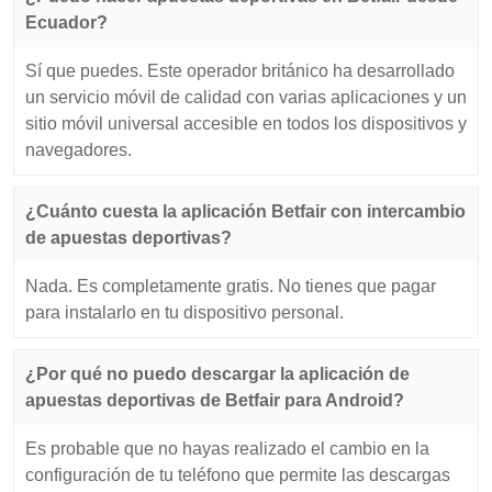
Ecuador?
Sí que puedes. Este operador británico ha desarrollado
un servicio móvil de calidad con varias aplicaciones y un
sitio móvil universal accesible en todos los dispositivos y
navegadores.
¿Cuánto cuesta la aplicación Betfair con intercambio
de apuestas deportivas?
Nada. Es completamente gratis. No tienes que pagar
para instalarlo en tu dispositivo personal.
¿Por qué no puedo descargar la aplicación de
apuestas deportivas de Betfair para Android?
Es probable que no hayas realizado el cambio en la
configuración de tu teléfono que permite las descargas