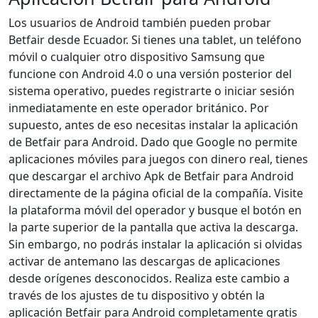
Los usuarios de Android también pueden probar
Betfair desde Ecuador. Si tienes una tablet, un teléfono
móvil o cualquier otro dispositivo Samsung que
funcione con Android 4.0 o una versión posterior del
sistema operativo, puedes registrarte o iniciar sesión
inmediatamente en este operador británico. Por
supuesto, antes de eso necesitas instalar la aplicación
de Betfair para Android. Dado que Google no permite
aplicaciones móviles para juegos con dinero real, tienes
que descargar el archivo Apk de Betfair para Android
directamente de la página oficial de la compañía. Visite
la plataforma móvil del operador y busque el botón en
la parte superior de la pantalla que activa la descarga.
Sin embargo, no podrás instalar la aplicación si olvidas
activar de antemano las descargas de aplicaciones
desde orígenes desconocidos. Realiza este cambio a
través de los ajustes de tu dispositivo y obtén la
aplicación Betfair para Android completamente gratis